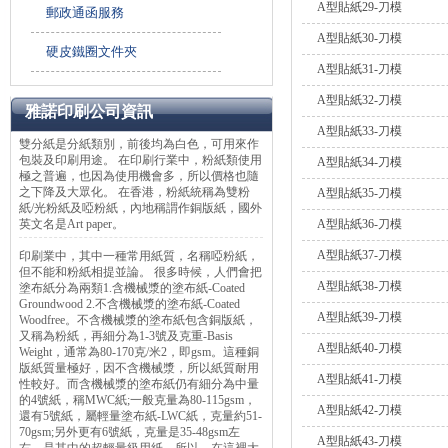
A型貼紙29-刀模
郵政通函服務
A型貼紙30-刀模
硬皮鐵圈文件夾
A型貼紙31-刀模
A型貼紙32-刀模
雅諾印刷公司資訊
A型貼紙33-刀模
雙分紙是分紙類別，前後均為白色，可用來作
包裝及印刷用途。 在印刷行業中，粉紙類使用
A型貼紙34-刀模
極之普遍，也因為使用機會多，所以價格也隨
之下降及大眾化。 在香港，粉紙統稱為雙粉
A型貼紙35-刀模
紙/光粉紙及啞粉紙，內地稱謂作銅版紙，國外
英文名是Art paper。
A型貼紙36-刀模
A型貼紙37-刀模
印刷業中，其中一種常用紙質，名稱啞粉紙，
但不能和粉紙相提並論。 很多時候，人們會把
A型貼紙38-刀模
塗布紙分為兩類1.含機械漿的塗布紙-Coated
Groundwood 2.不含機械漿的塗布紙-Coated
A型貼紙39-刀模
Woodfree。不含機械漿的塗布紙包含銅版紙，
又稱為粉紙，再細分為1-3號及克重-Basis
A型貼紙40-刀模
Weight，通常為80-170克/米2，即gsm。這種銅
版紙質量極好，因不含機械漿，所以紙質耐用
A型貼紙41-刀模
性較好。而含機械漿的塗布紙仍有細分為中量
的4號紙，稱MWC紙;一般克量為80-115gsm，
A型貼紙42-刀模
還有5號紙，屬輕量塗布紙-LWC紙，克量約51-
70gsm;另外更有6號紙，克量是35-48gsm左
A型貼紙43-刀模