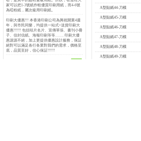
右，是其中的超輕量級用紙。所以，在這裡大
家可以把1-3號紙作較優質印刷用紙，而4-6號
A型貼紙44-刀模
為啞粉紙，屬次級用印刷紙。
A型貼紙45-刀模
印刷大優惠!!! 本香港印刷公司為興祝開業4週
年，與市民同樂，均提供一站式+送貨印刷大
A型貼紙46-刀模
優惠!!!!!! 包括咭片名片、宣傳單張、書刊小冊
子、信封信紙、海報印刷等等……. 印刷大優
A型貼紙47-刀模
惠源源不絕，加上更提供優惠設計服務，保証
絕對可以滿足各行各業對我們的需求，價格至
A型貼紙48-刀模
底，品質至好，信心保証!!!!!!
A型貼紙49-刀模
A型貼紙50-刀模
Copyright © 2019,w
地址: 荃灣青山公路荃灣
電話: 8208-8500
keywords:
印刷
印
Power 