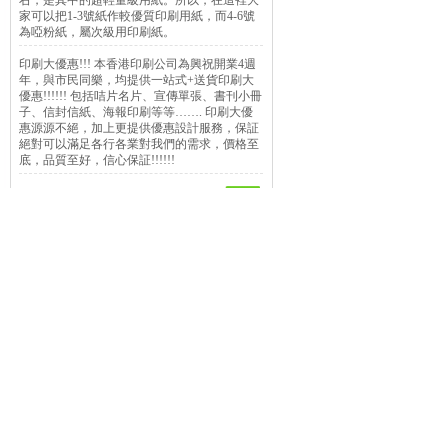
右，是其中的超輕量級用紙。所以，在這裡大
家可以把1-3號紙作較優質印刷用紙，而4-6號
為啞粉紙，屬次級用印刷紙。
印刷大優惠!!! 本香港印刷公司為興祝開業4週
年，與市民同樂，均提供一站式+送貨印刷大
優惠!!!!!! 包括咭片名片、宣傳單張、書刊小冊
子、信封信紙、海報印刷等等……. 印刷大優
惠源源不絕，加上更提供優惠設計服務，保証
絕對可以滿足各行各業對我們的需求，價格至
底，品質至好，信心保証!!!!!!
Copyright © 2019,w
地址: 荃灣青山公路荃灣
電話: 8208-8500
keywords:
印刷
印
Power 