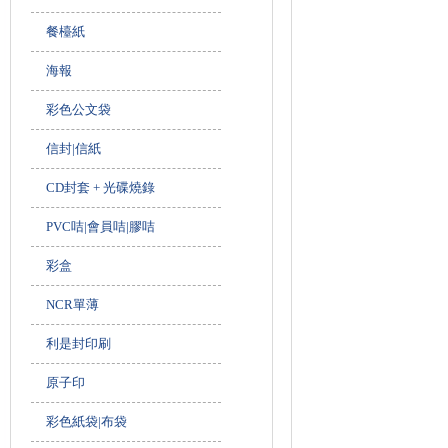
餐檯紙
海報
彩色公文袋
信封|信紙
CD封套 + 光碟燒錄
PVC咭|會員咭|膠咭
彩盒
NCR單薄
利是封印刷
原子印
彩色紙袋|布袋