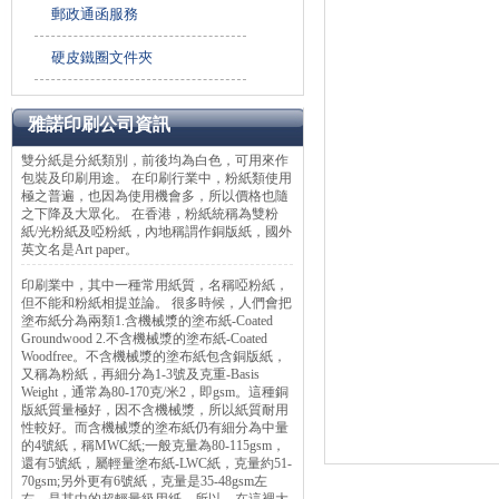
郵政通函服務
硬皮鐵圈文件夾
雅諾印刷公司資訊
雙分紙是分紙類別，前後均為白色，可用來作
包裝及印刷用途。 在印刷行業中，粉紙類使用
極之普遍，也因為使用機會多，所以價格也隨
之下降及大眾化。 在香港，粉紙統稱為雙粉
紙/光粉紙及啞粉紙，內地稱謂作銅版紙，國外
英文名是Art paper。
印刷業中，其中一種常用紙質，名稱啞粉紙，
但不能和粉紙相提並論。 很多時候，人們會把
塗布紙分為兩類1.含機械漿的塗布紙-Coated
Groundwood 2.不含機械漿的塗布紙-Coated
Woodfree。不含機械漿的塗布紙包含銅版紙，
又稱為粉紙，再細分為1-3號及克重-Basis
Weight，通常為80-170克/米2，即gsm。這種銅
版紙質量極好，因不含機械漿，所以紙質耐用
性較好。而含機械漿的塗布紙仍有細分為中量
的4號紙，稱MWC紙;一般克量為80-115gsm，
還有5號紙，屬輕量塗布紙-LWC紙，克量約51-
70gsm;另外更有6號紙，克量是35-48gsm左